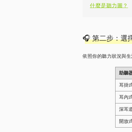
什麼是聽力圖？
🎧 第二步：
依照你的聽力狀況與生
助聽
耳掛式
耳內式 
深耳道
開放式