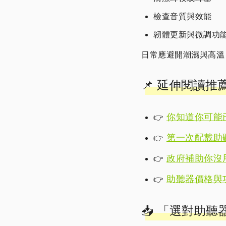
檢查音質與效能
韌體更新與微調功
日常應避開潮濕與高溫
📌 延伸閱讀推
你知道你可能
👉
第一次配戴助
👉
政府補助你沒
👉
助聽器價格與
👉
📥 「選對助