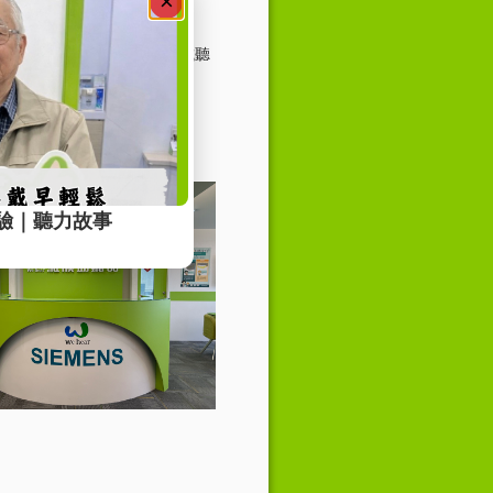
，藉由專業免費聽力檢查、試聽
不再為聽不清楚而困擾