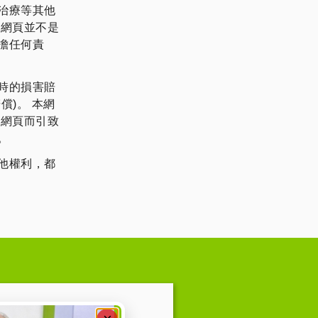
治療等其他
些網頁並不是
擔任何責
時的損害賠
)。 本網
本網頁而引致
。
他權利，都