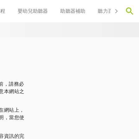
流程
嬰幼兒助聽器
助聽器補助
聽力百科
聯
前，請務必
意本網站之
在網站上，
明，當您使
容資訊的完