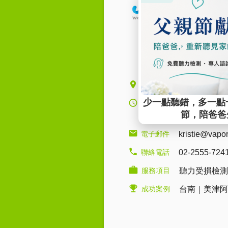
公司地址
台北市大同區
營業時間
週一至周六 09:0
13:30~21:00
電子郵件
kristie@vapo
聯絡電話
02-2555-724
服務項目
聽力受損檢測
成功案例
台南｜美津阿