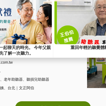
維膜助聽器-聽力輔助專家
【
維膜助聽器
】聽力輔助的專家，30年來幫助上萬名聽力受損者
及試戴助聽器，重新聽見好聲音。全方位提升生活品質，讓自己
南京西路22號4樓
0~12:00 13:30~18:00 週三 09:00~12:00
r.com.tw
1
、
老年助聽器
、
聽損兒助聽器
姨
、
台北｜文正阿伯