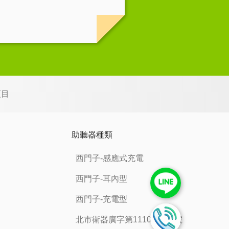
項目
助聽器種類
西門子-感應式充電
西門子-耳內型
西門子-充電型
北市衛器廣字第111070259號