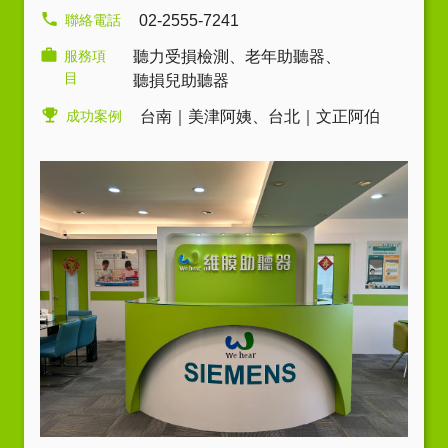
聯絡電話
02-2555-7241
服務項
聽力受損檢測
、
老年助聽器
、
目
聽損兒助聽器
成功案例
台南｜美津阿姨
、
台北｜文正阿伯