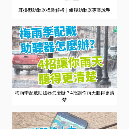
耳掛型助聽器構造解析｜維膜助聽器專業說明
梅雨季配戴助聽器怎麼辦？4招讓你雨天聽得更清
楚