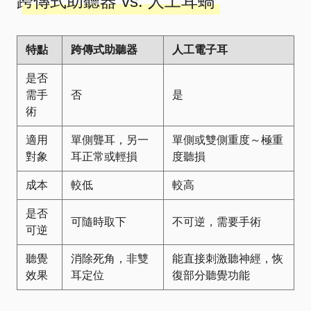
跨傳式助聽器 vs. 人工耳蝸
特點
跨傳式助聽器
人工電子耳
是否
需手
否
是
術
適用
單側聾耳，另一
單側或雙側重度～極重
對象
耳正常或輕損
度聽損
成本
較低
較高
是否
可隨時取下
不可逆，需要手術
可逆
聽覺
消除死角，非雙
能直接刺激聽神經，恢
效果
耳定位
復部分聽覺功能