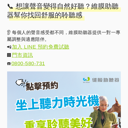
📞 想讓聲音變得自然好聽？維膜助聽
器幫你找回舒服的聆聽感
👂 每個人的聲音感受都不同，維膜助聽器提供一對一專
屬調整與適應陪伴。
加入 LINE 預約免費試聽
📲
門市資訊
🏢
0800-580-731
☎️