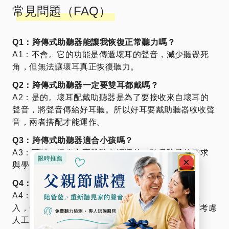
常見問題（FAQ）
Q1：跨傳式助聽器能讓我恢復正常聽力嗎？
A1：不會。它的功能是傳遞壞耳的聲音，減少聽覺死
角，但無法讓壞耳真正恢復聽力。
Q2：跨傳式助聽器一定要雙耳都戴嗎？
A2：是的。壞耳配戴助聽器是為了要接收來自壞耳的
聲音，將聲音傳給好耳聽。所以好耳要戴助聽器收收聲
音，兩者搭配才能運作。
Q3：跨傳式助聽器適合小孩嗎？
A3：可以，但需由專業聽力師評估，確保孩子的需求
與學習環境適合。
Q4：我可以選擇跨傳式助聽器還是人工耳蝸？
A4：若不想接受手術，或壞耳條件不符人工耳蝸植
入，CROS 是理想方案；若想重建雙耳聽覺，則可考慮
人工電子耳。