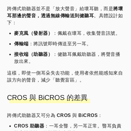
跨傳式助聽器並不是「放大聲音」給壞耳聽，而是
將壞
耳那邊的聲音，透過無線傳輸送到健聽耳
。具體設計如
下：
麥克風（發射器）
：佩戴在壞耳，收集聲音訊號。
傳輸端
：將訊號即時傳送至另一耳。
接收端（助聽器）
：健聽耳佩戴助聽器，將聲音播
放出來。
這樣，即使一側耳朵失去功能，使用者依然能感知來自
該方向的聲音，減少「聽覺盲區」。
CROS 與 BiCROS 的差異
跨傳式助聽器又可分為
CROS
與
BiCROS
：
CROS 助聽器
：一耳全聾，另一耳正常。聾耳負責