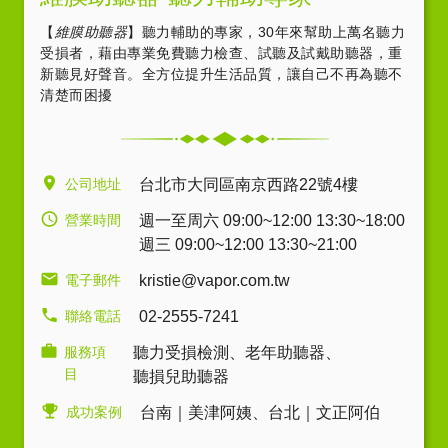
【
維膜助聽器
】聽力輔助的專家，30年來幫助上萬名聽力
受損者，藉由專業免費聽力檢查、試聽及試戴助聽器，重
新聽見好聲音。全方位提升生活品質，讓自己不再為聽不
清楚而困擾
公司地址
台北市大同區南京西路22號4樓
營業時間
週一至周六 09:00~12:00 13:30~18:00
週三 09:00~12:00 13:30~21:00
電子郵件
kristie@vapor.com.tw
聯絡電話
02-2555-7241
服務項
聽力受損檢測
、
老年助聽器
、
目
聽損兒助聽器
成功案例
台南｜美津阿姨
、
台北｜文正阿伯