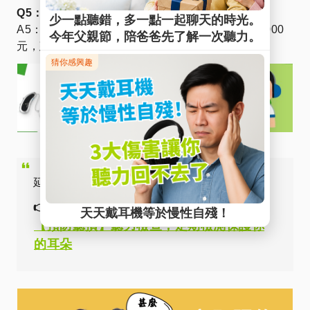
Q5：跨傳式助聽器有政府補助嗎？
A5：部分單側聽損者符合補助資格，金額可達 15000
元，建議向合格助聽器中心確認。
延伸閱讀
👉
【預防聽損】聽力檢查，定期檢測保護你
的耳朵