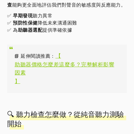
查
能夠更全面地評估我們對聲音的敏感度與反應能力。
✅
早期發現
聽力異常
✅
預防性保健
降低未來溝通困難
✅ 為
助聽器選配
提供準確依據
【
📘 延伸閱讀推薦：
助聽器價格怎麼差這麼多？完整解析影響
因素
】
🔍 聽力檢查怎麼做？從純音聽力測驗
開始