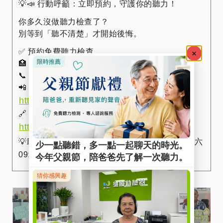
💡📣 行動呼籲：立即預約，守護你的聽力！
你多久沒做聽力檢查了？
別等到「聽不清楚」才開始後悔。
✅ 預約免費聽力檢查
🏥 維膜助聽器，全台 20 間專業門市
📞 免付費專線：0800-580-731
📲 預約流程介紹 →
https://www.wehear.tw/the-service-flow
🔗 加入 LINE 預約更方便 →
https://lin.ee/QNYr2QZ
0800-580-731
💡助聽器補助專線 ▶︎
(週一至周六
09:00~12:00 13:30~18:00)