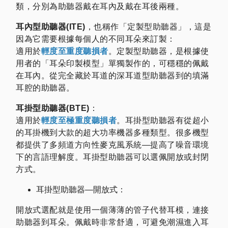
類，分別為助聽器戴在耳內及戴在耳後兩種。
耳內型助聽器(ITE)
，也稱作「定製型助聽器」，這是
因為它需要根據每個人的不同耳朵來訂製：
適用於
輕度至重度聽損者
。定製型助聽器，是根據使
用者的「耳朵印製模型」單獨製作的，可穩穩的佩戴
在耳內。從完全藏於耳道的深耳道型助聽器到的填滿
耳腔的助聽器。
耳掛型助聽器(BTE)
：
適用於
輕度至極重度聽損者
。耳掛型助聽器有從超小
的耳掛機到大款的超大功率機器多種類型。很多機型
都提供了多頻道方向性麥克風系統—提高了噪音環境
下的言語理解度。耳掛型助聽器可以選佩開放或封閉
方式。
耳掛型助聽器—開放式：
開放式選配就是使用一個薄薄的管子代替耳模，連接
助聽器到耳朵。佩戴時非常舒適，可避免潮濕進入耳