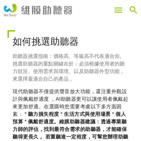
移
至
主
內
容
如何挑選助聽器
助聽器挑選指南：價格高、等級高不代表適合你。
挑選助聽器的重點關鍵在於：必須根據使用者的聽
力狀況、使用需求與環境、以及助聽器外型功能，
來選擇最適合自己的產品 。
現代助聽器不僅提供聲音放大功能，還注重外觀設
計與佩戴舒適度 ，AI助聽器更可以讓使用者佩戴起
來更加舒適
。在選購時您需要考慮以下多方面因
素： *
聽力損失程度
*
生活方式與使用場景
*
個人
預算
*
佩戴舒適度。維膜助聽器建議：透過專業聽
力師的評估，找到最符合需求的助聽器，才能確保
聽得更長久
。若重聽達一定程度，可幫您辦理助聽