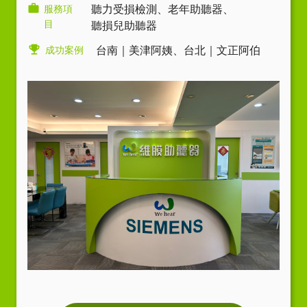
服務項
聽力受損檢測
、
老年助聽器
、
目
聽損兒助聽器
成功案例
台南｜美津阿姨
、
台北｜文正阿伯