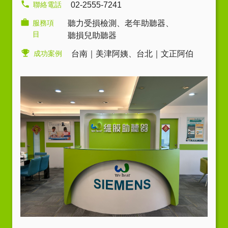
聯絡電話
02-2555-7241
服務項
聽力受損檢測
、
老年助聽器
、
目
聽損兒助聽器
成功案例
台南｜美津阿姨
、
台北｜文正阿伯