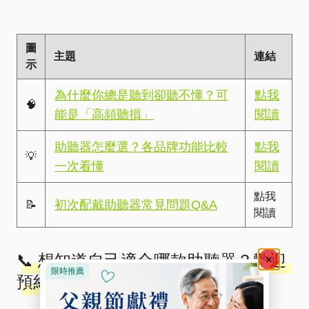
圖
主題
連結
示
為什麼你總是聽到卻聽不懂？可
點我
🧠
能是「高頻聽損」
閱讀
助聽器怎麼選？各品牌功能比較
點我
💡
一次看懂
閱讀
點我
初次配戴助聽器常見問題Q&A
📝
閱讀
📞 想知道自己適合哪款助聽器？歡迎
預約免費檢查