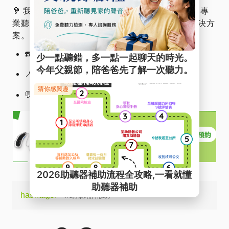
🦻 我們提供完整的聽力檢查與助聽器試戴體驗，由專
業聽力師為您解說聽力圖結果，找到最適合您的解決方
案。
☎️
免費專線
：0800-580-731
立即查詢最近的維膜助聽器門市
📍
加入官方LINE帳號，立即諮詢
💬
hashtags:
#助聽器補助