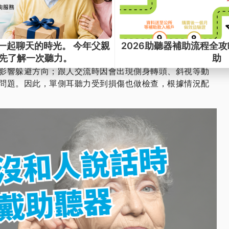
隻“好耳朵”的人，兩隻耳朵都有不同程度的聽力問題。當一
況稍好時，我們會更傾向於用那只耳朵來打電話、參與團
聽力好的一側耳會加重該側耳的負擔，產生聽覺疲勞，而
不到聲音刺激，聽神經萎縮，使言語分辨率更低。
影響聲音定位，帶來生活危險。比如，當身後來車時，分
影響躲避方向；跟人交流時因會出現側身轉頭、斜視等動
問題。因此，單側耳聽力受到損傷也做檢查，根據情況配