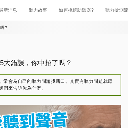
移
最新消息
聽力故事
如何挑選助聽器?
聽力檢測
至
主
內
了嗎？
容
5大錯誤，你中招了嗎？
，常會為自己的聽力問題找藉口。其實有聽力問題就應
我們來告訴你為什麼。