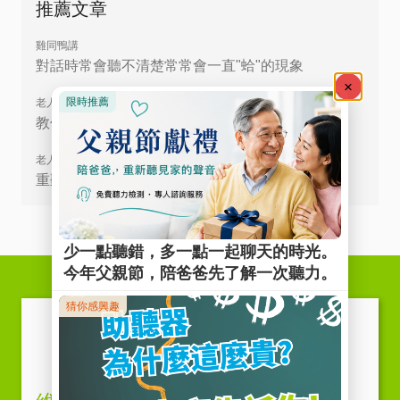
推薦文章
雞同鴨講
對話時常會聽不清楚常常會一直"蛤"的現象
老人聽力
教你說服家中老寶貝使用助聽器
老人聽力
重聽為什麼應該要戴助聽器?