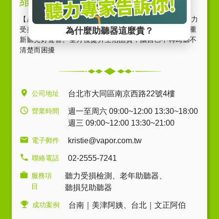
維膜助聽器-聽力輔助專家
【
維膜助聽器
】聽力輔助的專家，30年來幫助上萬名聽力
受損者，藉由專業免費聽力檢查、試聽及試戴助聽器，重
新聽見好聲音。全方位提升生活品質，讓自己不再為聽不
清楚而困擾
公司地址
台北市大同區南京西路22號4樓
營業時間
週一至周六 09:00~12:00 13:30~18:00
週三 09:00~12:00 13:30~21:00
電子郵件
kristie@vapor.com.tw
聯絡電話
02-2555-7241
服務項
聽力受損檢測
、
老年助聽器
、
目
聽損兒助聽器
成功案例
台南｜美津阿姨
、
台北｜文正阿伯