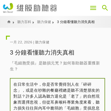
移
至
主
內
Home
聽力百科
聽力保健
3 分鐘看懂聽力消失真相
容
一月 22, 2026 |
聽力保健
3 分鐘看懂聽力消失真相
『毛細胞受損』是聽損元兇？如何靠助聽器重獲新
生？
在日常生活中，你是否常覺得別人在「碎碎
念」，或是在吵雜的餐廳裡總是聽不清楚朋友的
對話？許多人認為聽力退化是「老了」的自然現
象而選擇忽視，但從耳鼻喉科專業角度來看，聽
力損失往往與內耳中脆弱的「毛細胞」受損息息