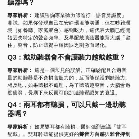
聽器嗎？
專家解析：
建議諮詢專業聽力師進行「語音辨識度」
測試。如果你發現自己在安靜環境能溝通，但在吵雜環
境（如餐廳、家庭聚會）感到吃力，這代表大腦已經開
始丟失特定的聲音頻率。及早配戴助聽器能幫大腦「留
住」聲音，防止聽覺中樞因缺乏刺激而退化。
Q3：戴助聽器會不會讓聽力越戴越重？
專家解析：
這是一個常見的誤解。正確驗配且合適音
量的助聽器是不會損害聽力的，反而能保護剩餘聽力。
相反地，如果聽損不處理，為了聽清楚聲音，大腦會過
度疲勞，長期下來反而可能加速聽覺認知的衰退。
Q4：兩耳都有聽損，可以只戴一邊助聽
器嗎？
專家解析：
如果雙耳都有聽損，醫師強烈建議「雙耳
配戴」。雙耳聆聽能提供更好的
聲音方向感
與
雜音抑制