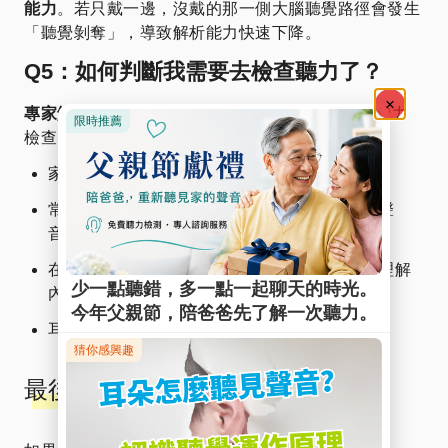
能力
。若只戴一邊，沒戴的那一側大腦聽覺路徑會發生
「聽覺剝奪」，導致解析能力快速下降。
Q5：如何判斷我需要去檢查聽力了？
專家解析：
如果你符合以下任一情況，建議預約聽力
檢查：
家人抱怨你電視音量開太大。
常覺得別人在含糊說話（尤其是女性或小孩的聲
音）。
在餐廳等嘈雜場合，必須盯著對方的嘴型才能理解
內容。
耳朵出現持續性的耳鳴或悶塞感。
最後，小小的邀請