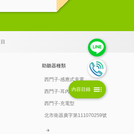
項目
助聽器種類
西門子-感應式充電
內容目錄
西門子-耳內型
西門子-充電型
北市衛器廣字第111070259號