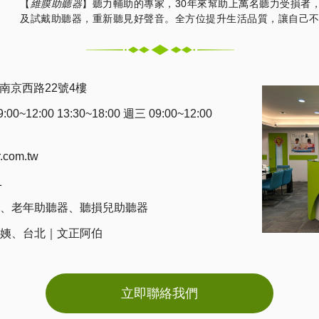
【
維膜助聽器
】聽力輔助的專家，30年來幫助上萬名聽力受損者
及試戴助聽器，重新聽見好聲音。全方位提升生活品質，讓自己
南京西路22號4樓
0~12:00 13:30~18:00 週三 09:00~12:00
r.com.tw
1
、
老年助聽器
、
聽損兒助聽器
姨
、
台北｜文正阿伯
立即聯絡我們