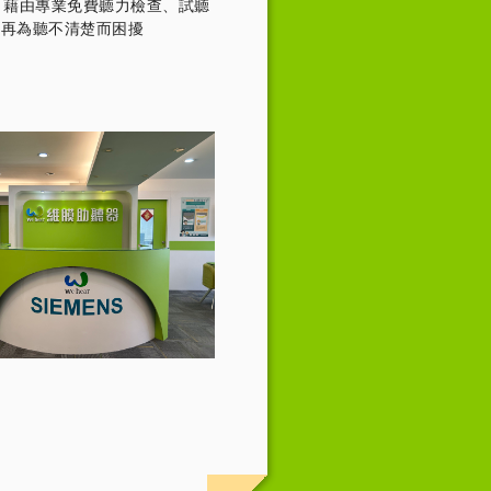
，藉由專業免費聽力檢查、試聽
不再為聽不清楚而困擾