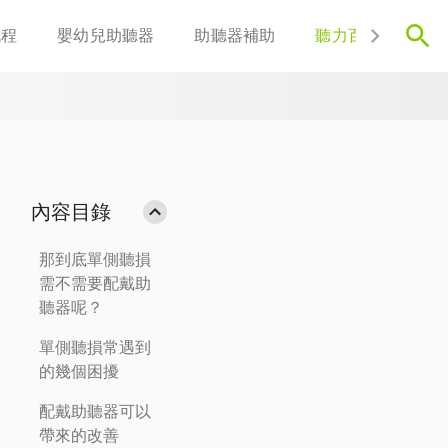
流程
嬰幼兒助聽器
助聽器補助
聽力百科
聯
內容目錄
那到底單側聽損
需不需要配戴助
聽器呢？
單側聽損常遇到
的幾個困擾
配戴助聽器可以
帶來的改善