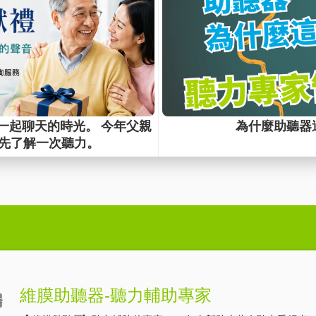
損
#重聽
#溝通不便
，單側聽損，聽不清楚，只有一邊聽得到
回下一頁
維膜助聽器-聽力輔助專家