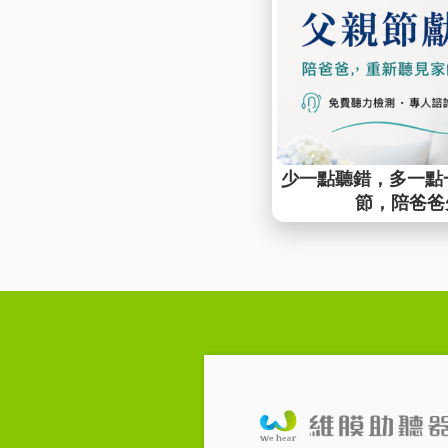
hashtags:
#單側聽
#助聽器
回上一頁