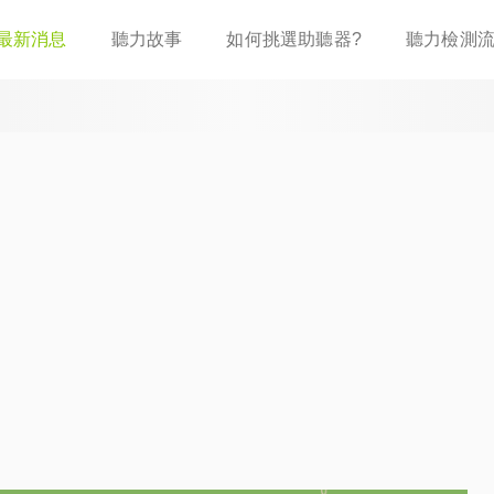
移
最新消息
聽力故事
如何挑選助聽器?
聽力檢測
至
主
內
容