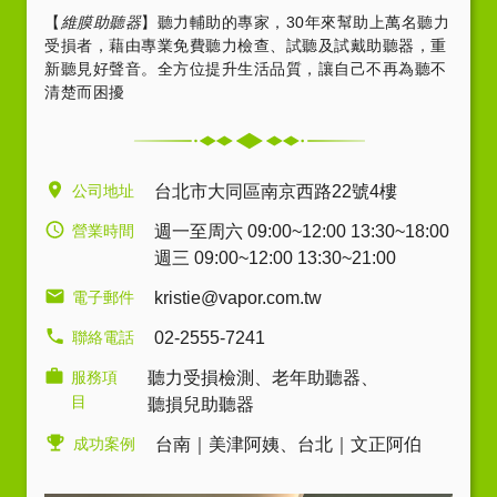
【
維膜助聽器
】聽力輔助的專家，30年來幫助上萬名聽力
受損者，藉由專業免費聽力檢查、試聽及試戴助聽器，重
新聽見好聲音。全方位提升生活品質，讓自己不再為聽不
清楚而困擾
公司地址
台北市大同區南京西路22號4樓
營業時間
週一至周六 09:00~12:00 13:30~18:00
週三 09:00~12:00 13:30~21:00
電子郵件
kristie@vapor.com.tw
聯絡電話
02-2555-7241
服務項
聽力受損檢測
、
老年助聽器
、
目
聽損兒助聽器
成功案例
台南｜美津阿姨
、
台北｜文正阿伯