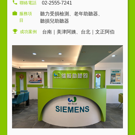
聯絡電話
02-2555-7241
服務項
聽力受損檢測
、
老年助聽器
、
目
聽損兒助聽器
成功案例
台南｜美津阿姨
、
台北｜文正阿伯