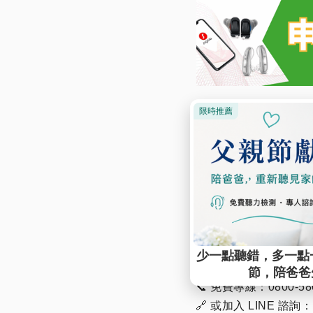
📞 免費服務
在維膜助聽器，我們提
🎧
免費試戴體驗
：試
👂
專業聽力檢查
：專業
📝
補助申請協助
：最高
📍
全台 20 間門市
：立
👉 【立即填寫表單】
📞 免費專線：0800-580
🔗 或加入 LINE 諮詢：