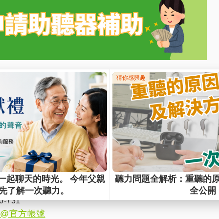
專區｜現在預約，開啟聽得見的生活
供：
聽各大品牌，找到最適合你的聲音
設備及維膜助聽器聽力師解說聽力圖
可享 NT$20,000 政府補助
最近的服務據點
即安排離你
點我諮詢
讓我們主動聯繫你 →
-731
@官方帳號