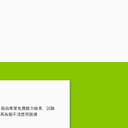
，藉由專業免費聽力檢查、試聽
不再為聽不清楚而困擾