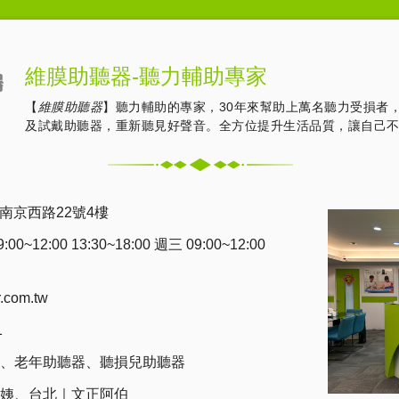
維膜助聽器-聽力輔助專家
【
維膜助聽器
】聽力輔助的專家，30年來幫助上萬名聽力受損者
及試戴助聽器，重新聽見好聲音。全方位提升生活品質，讓自己
南京西路22號4樓
0~12:00 13:30~18:00 週三 09:00~12:00
r.com.tw
1
、
老年助聽器
、
聽損兒助聽器
姨
、
台北｜文正阿伯