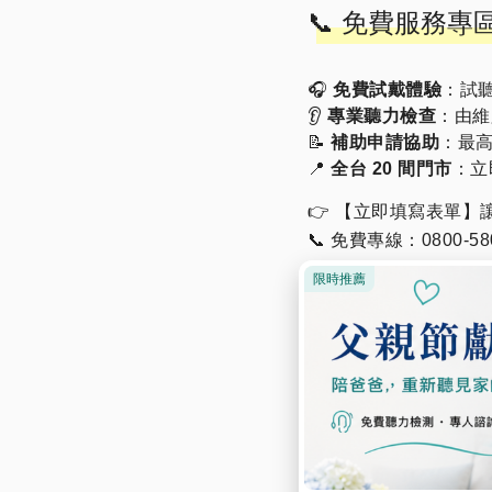
📞 免費服務
🎧
免費試戴體驗
：試
👂
專業聽力檢查
：由維
📝
補助申請協助
：最高
📍
全台 20 間門市
：立
👉 【立即填寫表單】
📞 免費專線：0800-580
🔗 或加入 LINE 諮詢：