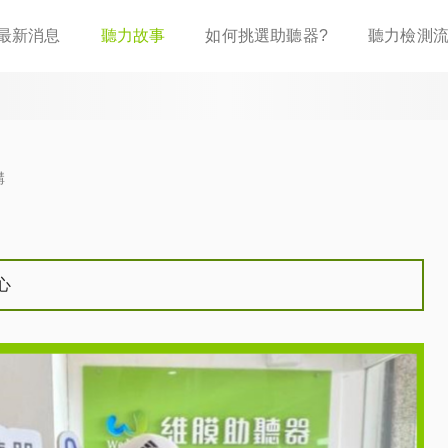
移
最新消息
聽力故事
如何挑選助聽器?
聽力檢測
至
主
內
容
講
心