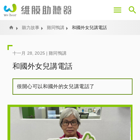
移
至
主
內
Home
聽力故事
雞同鴨講
和國外女兒講電話
容
十一月 28, 2025 |
雞同鴨講
和國外女兒講電話
很開心可以和國外的女兒講電話了