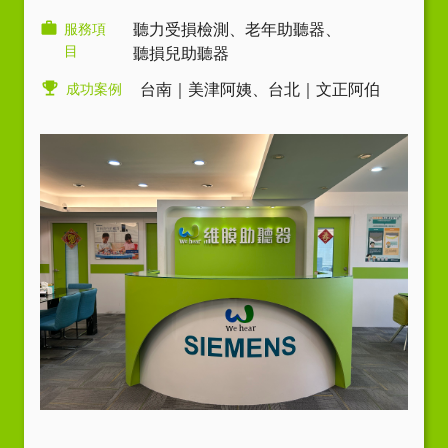
服務項
聽力受損檢測
、
老年助聽器
、
目
聽損兒助聽器
成功案例
台南｜美津阿姨
、
台北｜文正阿伯