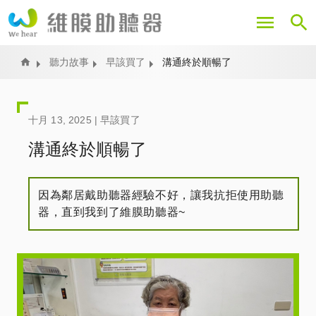
移
至
主
內
Home
聽力故事
早該買了
溝通終於順暢了
容
十月 13, 2025 |
早該買了
溝通終於順暢了
因為鄰居戴助聽器經驗不好，讓我抗拒使用助聽
器，直到我到了維膜助聽器~