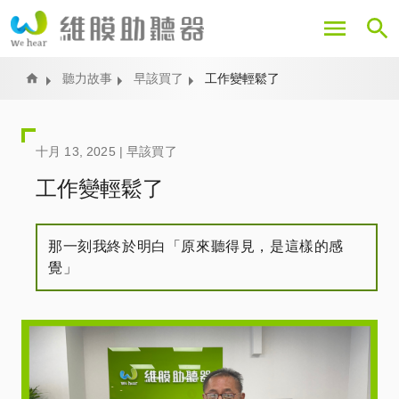
移
至
主
內
Home
聽力故事
早該買了
工作變輕鬆了
容
十月 13, 2025 |
早該買了
工作變輕鬆了
那一刻我終於明白「原來聽得見，是這樣的感
覺」