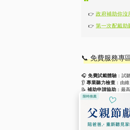
政府補助你沒
👉
第一次配戴助
👉
📞 免費服務
🎧
免費試戴體驗
：試聽
👂
專業聽力檢查
：由維
📝
補助申請協助
：最高
📍
全台 20 間門市
：立
👉 【立即填寫表單】
📞 免費專線：0800-580
🔗 或加入 LINE 諮詢：