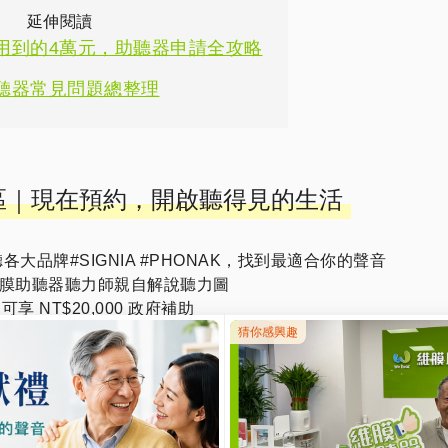
延伸閱讀
用到的4萬元，助聽器申請全攻略
聽器常見問題總整理
專區｜現在預約，開啟聽得見的生活
各大品牌#SIGNIA #PHONAK，找到最適合你的聲音
膜助聽器聽力師親自解說聽力圖
可享 NT$20,000 政府補助
即安排離你最近的服務據點
點我諮詢
讓我們主動聯繫你 →
-731
@官方帳號