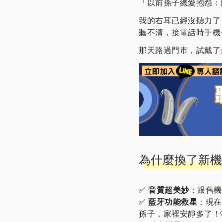
「以前孫子總愛抱怨：
我的右耳已經沒聽力了
聽不清，接電話時手機
那天路過門市，試戴了
為什麼換了新機
✅
音質超美妙
：跟舊
✅
藍牙功能救星
：現在
孫子，家裡安靜多了！