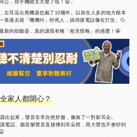
阿公，你手機開太大聲了啦！😫」
，左耳這台舊機器也戴了10幾年。以前在人多的地方根本
一靠過去就「嘰嘰叫」吵死人，搞得接電話像在打仗。💦
最新的助聽器，真的讓我有種「相見恨晚」的感覺！🤩
全家人都開心？
機器比起來，聲音非常自然舒服，像換了一對新耳朵。
講電話、聽音樂聲音直接傳到耳朵裡，再大聲也不會吵到
🤫