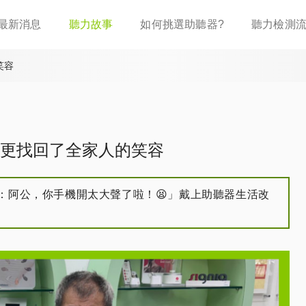
移
最新消息
聽力故事
如何挑選助聽器?
聽力檢測
至
主
內
笑容
容
更找回了全家人的笑容
：阿公，你手機開太大聲了啦！😫」戴上助聽器生活改