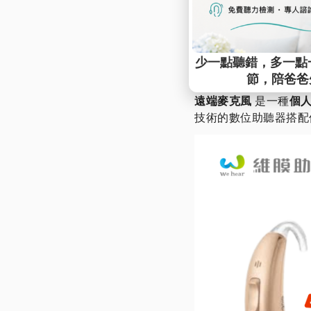
目前在台灣，
FM 調
用者需妥善保管，若有
🎤 什麼是遠端
遠端麥克風
是一種
個
技術的數位助聽器搭配