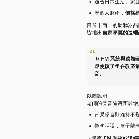
適合日常生活、家
屬個人財產，
價格約為
目前市面上的助聽器品
皆推出
自家專屬的遠端
🔊
FM 系統與遠
即使孩子坐在教室
音。
以圖說明:
老師的聲音隨著距離增
背景噪音則維持不
換句話說，孩子離
📉
沒有 FM 系統或