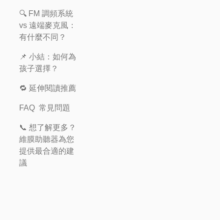
🔍 FM 調頻系統
vs 遠端麥克風：
有什麼不同？
📌 小結：如何為
孩子選擇？
🔁 延伸閱讀推薦
FAQ 常見問題
📞 想了解更多？
維膜助聽器為您
提供最合適的建
議