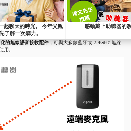
頻系統由教育單位提供借用
，整組設備價格約
7–8 萬元
。使
損壞或遺失，家長需負責賠償。
麥克風？
人化的無線語音接收配件
，可與大多數藍牙或 2.4GHz 無線
使用。