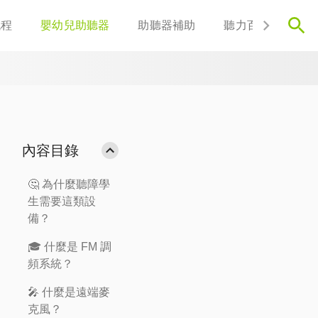
流程
嬰幼兒助聽器
助聽器補助
聽力百科
聯
內容目錄
🤔 為什麼聽障學
生需要這類設
備？
🎓 什麼是 FM 調
頻系統？
🎤 什麼是遠端麥
克風？