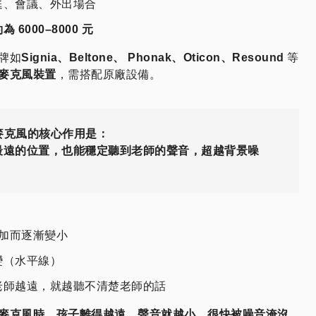
庭、會議、外出場合
 6000–8000 元
牌如
Signia、Beltone、
Phonak、Oticon、Resound
等
麥克風裝置
，需搭配原廠設備。
端麥克風的核心作用是：
最遠的位置，也能穩定聽到老師的聲音，超越背景噪
加而逐漸變小
變（水平線）
老師越遠，就越聽不清楚老師的話
遠端麥克風時，孩子離得越遠，聲音就越小，很快被噪音淹沒