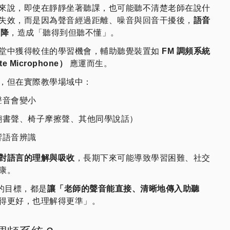
來說，即使在靜靜坐著聽課，也可能聽不清楚老師在說什
失效，而是因為聲音經過距離、噪音與回音干擾後，
語音
下降
，造成「聽得到但聽不懂」。
堂中獲得較佳的學習機會，輔助聽覺裝置如
FM 調頻系統
 Microphone）
應運而生。
，但在實際教學場域中：
聲音會變小
翻書聲、椅子摩擦聲、其他同學說話）
響語音辨識
對語言的理解與吸收
，長期下來可能導致學習困難、社交
康。
的目標，都是
讓「老師的聲音能直接、清晰地傳入助聽
得更好，也理解得更準」。