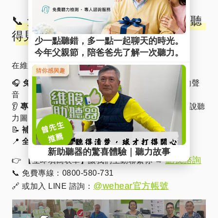
📞 免費服務專區｜現在預約，開啟聽
得見的生活
在維膜助聽器，我們提供：
🎧
免費試戴體驗
：試聽各大品牌，找到最適合你的聲
音
👂
專業聽力檢查
：由維膜助聽器資深聽力師親自解說聽
力圖
📝
補助申請協助
：最高可享 NT$20,000 政府補助
📍
全台 20 間門市
：立即安排離你最近的服務據點
點我諮詢
👉 【立即填寫表單】讓我們主動聯繫你 →
📞 免費專線：0800-580-731
@wehear官方帳號
🔗 或加入 LINE 諮詢：