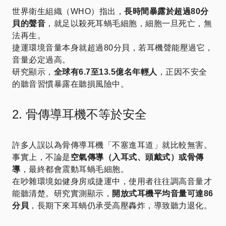
世界衛生組織（WHO）指出，
長時間暴露於超過80分
貝的聲音
，就足以殺死耳蝸毛細胞，細胞一旦死亡，無
法再生。
捷運環境音量本身就超過80分貝，若耳機聲能壓過它，
音量必定過高。
研究顯示，
全球有6.7至13.5億名年輕人
，正因不安全
的聽音習慣暴露在聽損風險中。
2. 骨傳導耳機不等於安全
許多人誤以為骨傳導耳機「不塞進耳道」就比較無害。
事實上，不論是
空氣傳導（入耳式、頭戴式）
或
骨傳
導
，最終都會震動耳蝸毛細胞。
在吵雜環境如健身房或捷運中，使用者往往調高音量才
能聽清楚。研究實測顯示，
開放式耳機平均音量可達86
分貝
，長期下來耳蝸仍承受高壓轟炸，導致聽力退化。