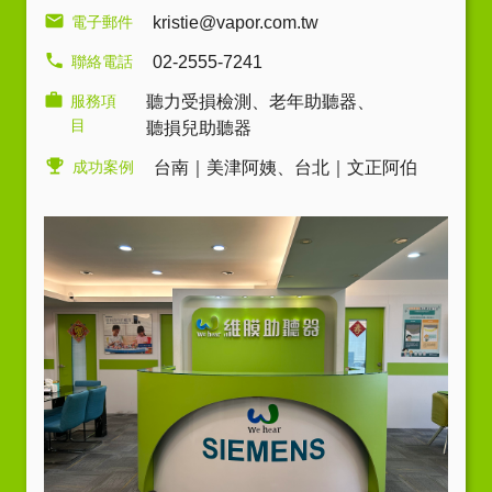
電子郵件
kristie@vapor.com.tw
聯絡電話
02-2555-7241
服務項
聽力受損檢測
、
老年助聽器
、
目
聽損兒助聽器
成功案例
台南｜美津阿姨
、
台北｜文正阿伯