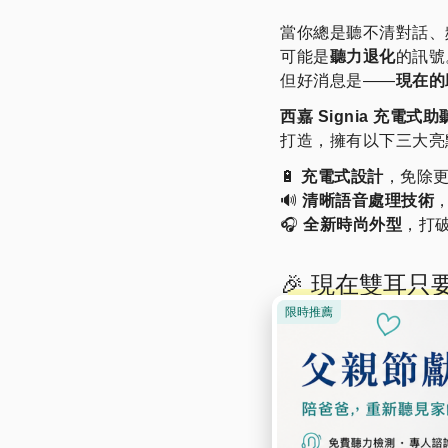
當你總是聽不清對話、
可能是
聽力退化
的訊號
但好消息是——
現在的
西嘉 Signia 充電式助
打造，擁有以下三大亮
🔋
充電式設計
，免除
🔊
清晰語音處理技術
🎧
全新時尚外型
，打
🎉 現在雙耳只要
件組
適用各種程度聽損，長
即刻預約免費試聽，別
📞 撥打免付費專線：080