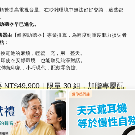
頻繁提高電視音量、在吵雜環境中無法好好交談，這些都
。
助聽器早已進化。
聽器
由【維膜助聽器】專業推薦，為輕度到重度聽力損失者
點：
更換電池的麻煩，輕鬆一充，用一整天。
，即使在安靜環境，也能聽見純淨對話。
破傳統印象，小巧現代，配戴零負擔。
 NT$49,900｜限量 30 組，加贈專屬配
輩、小資族皆可安心體驗
讓世界靜音
0-580-731