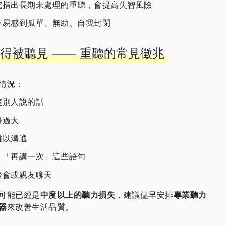
究指出長期未處理的重聽，會提高失智風險
容易感到孤單、無助、自我封閉
得被聽見 —— 重聽的常見徵兆
情況：
楚別人說的話
得過大
難以溝通
」「再講一次」這些語句
聚會或親友聊天
可能已經是
中度以上的聽力損失
，建議儘早安排
專業聽力
器
來改善生活品質。