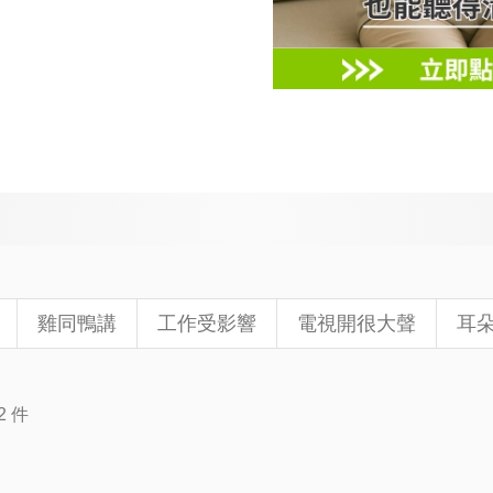
雞同鴨講
工作受影響
電視開很大聲
耳
2 件