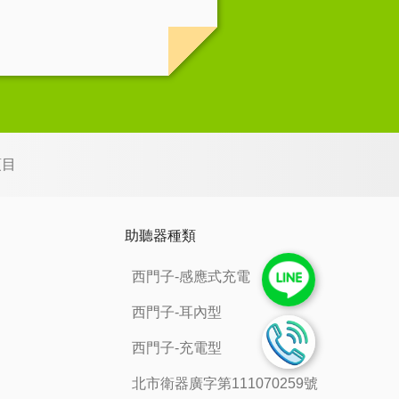
項目
助聽器種類
西門子-感應式充電
西門子-耳內型
西門子-充電型
北市衛器廣字第111070259號