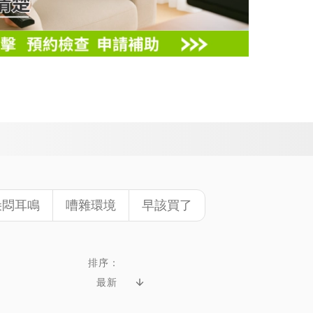
朵悶耳鳴
嘈雜環境
早該買了
排序：