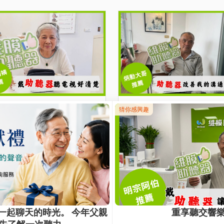
美枝阿姨
炳勳大哥