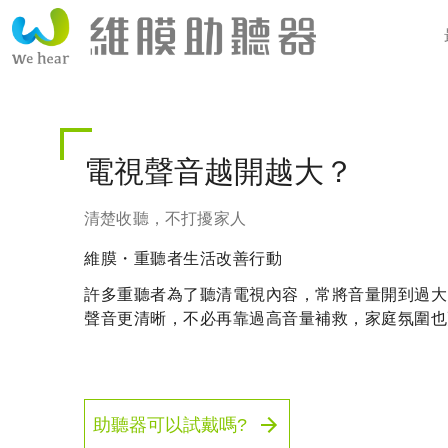
電視聲音越開越大？
清楚收聽，不打擾家人
維膜・重聽者生活改善行動
許多重聽者為了聽清電視內容，常將音量開到過大
聲音更清晰，不必再靠過高音量補救，家庭氛圍也
助聽器可以試戴嗎?