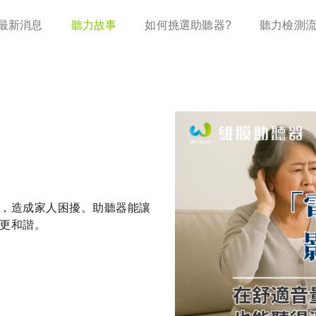
移
最新消息
聽力故事
如何挑選助聽器?
聽力檢測
至
主
內
容
，造成家人困擾。助聽器能讓
更和諧。