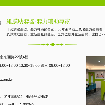
維膜助聽器-聽力輔助專家
【
維膜助聽器
】聽力輔助的專家，30年來幫助上萬名聽力受損者
及試戴助聽器，重新聽見好聲音。全方位提升生活品質，讓自己
南京西路22號4樓
0~12:00 13:30~18:00 週三 09:00~12:00
r.com.tw
1
、
老年助聽器
、
聽損兒助聽器
姨
、
台北｜文正阿伯