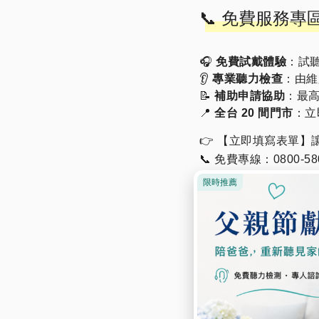
📞 免費服務
🎧
免費試戴體驗
：試
👂
專業聽力檢查
：由維
📝
補助申請協助
：最高
📍
全台 20 間門市
：立
👉 【立即填寫表單】
📞 免費專線：0800-580
🔗 或加入 LINE 諮詢：