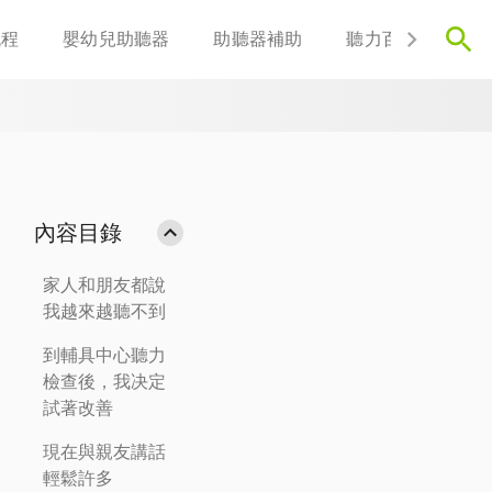
流程
嬰幼兒助聽器
助聽器補助
聽力百科
聯
內容目錄
家人和朋友都說
我越來越聽不到
到輔具中心聽力
檢查後，我决定
試著改善
現在與親友講話
輕鬆許多