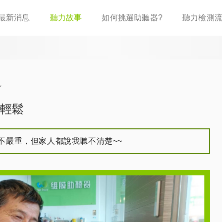
移
最新消息
聽力故事
如何挑選助聽器?
聽力檢測
至
主
內
容
了
輕鬆
不嚴重，但家人都說我聽不清楚~~