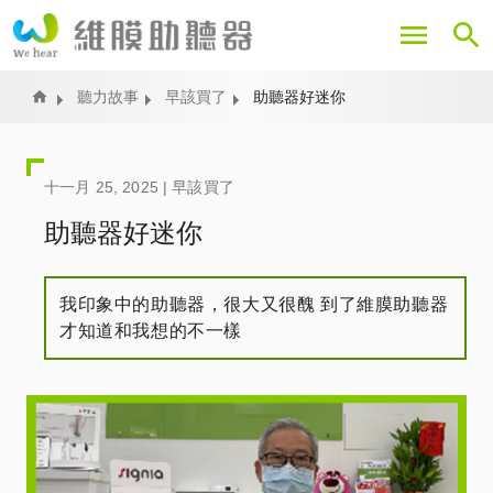
移
至
主
內
Home
聽力故事
早該買了
助聽器好迷你
容
十一月 25, 2025 |
早該買了
助聽器好迷你
我印象中的助聽器，很大又很醜 到了維膜助聽器
才知道和我想的不一樣