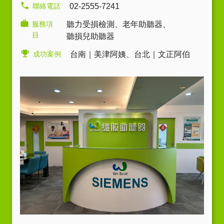
聯絡電話
02-2555-7241
服務項
聽力受損檢測
、
老年助聽器
、
目
聽損兒助聽器
成功案例
台南｜美津阿姨
、
台北｜文正阿伯