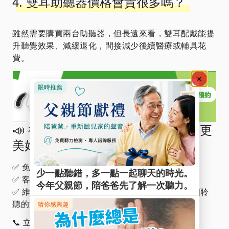
4. 雙耳助聽器價格會貴很多嗎？
雖然需要購買兩台助聽器，但長遠來看，雙耳配戴能提
升聽覺效果、減緩退化，間接減少後續醫療或輔具花
費。
📣 行動呼籲｜選擇雙耳配戴，聽見更
美好的生活！
✅ 免費預約聽力檢查＋專業雙耳評估
✅ 客製化選配最適合你的雙耳助聽器方案
✅ 維膜助聽器全台超過20間門市，專人陪伴每一個聆
聽的旅程
📞 立即來電：0800-580-731