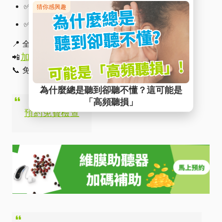
✅ 助聽器現場試戴與諮詢建議
✅ 補助申請協助與配戴追蹤服務
📍 全台20間門市，陪你找回聽得見的日常
加入 LINE 諮詢
📲
📞 免費專線：0800-580-731
預約免費檢查