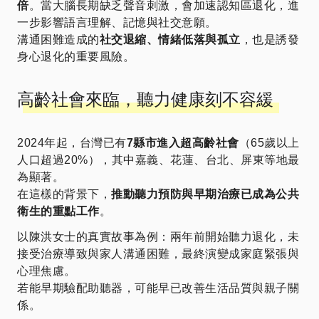
倍
。當大腦長期缺乏聲音刺激，會加速認知區退化，進
一步影響語言理解、記憶與社交意願。
溝通困難造成的
社交退縮、情緒低落與孤立
，也是誘發
身心退化的重要風險。
高齡社會來臨，聽力健康刻不容緩
2024年起，台灣已有
7縣市進入超高齡社會
（65歲以上
人口超過20%），其中嘉義、花蓮、台北、屏東等地最
為顯著。
在這樣的背景下，
推動聽力預防與早期治療已成為公共
衛生的重點工作
。
以陳洪女士的真實故事為例：兩年前開始聽力退化，未
接受治療導致與家人溝通困難，最終演變成家庭緊張與
心理焦慮。
若能早期驗配助聽器，可能早已改善生活品質與親子關
係。