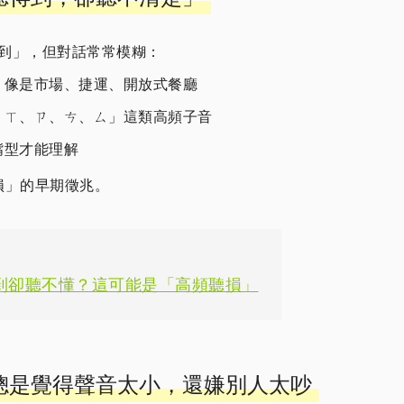
到」，但對話常常模糊：
，像是市場、捷運、開放式餐廳
、ㄒ、ㄗ、ㄘ、ㄙ」這類高頻子音
嘴型才能理解
損」的早期徵兆。
聽到卻聽不懂？這可能是「高頻聽損」
視時總是覺得聲音太小，還嫌別人太吵