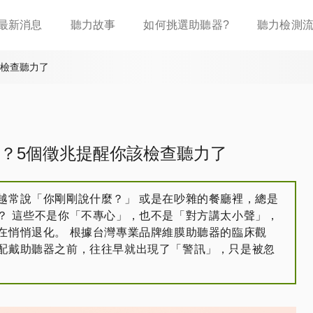
移
最新消息
聽力故事
如何挑選助聽器?
聽力檢測
至
主
內
該檢查聽力了
容
？5個徵兆提醒你該檢查聽力了
越常說「你剛剛說什麼？」 或是在吵雜的餐廳裡，總是
？ 這些不是你「不專心」，也不是「對方講太小聲」，
在悄悄退化。 根據台灣專業品牌維膜助聽器的臨床觀
配戴助聽器之前，往往早就出現了「警訊」，只是被忽