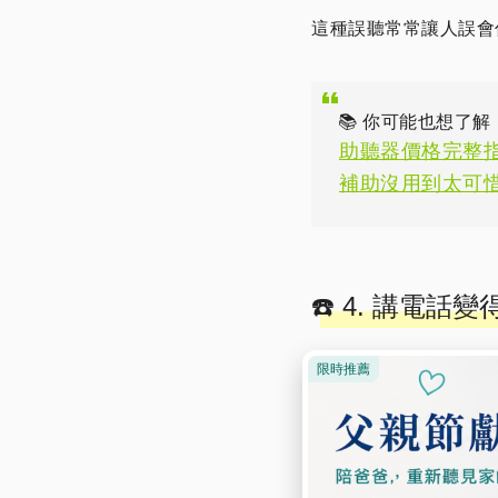
這種誤聽常常讓人誤會
📚 你可能也想了解
助聽器價格完整
補助沒用到太可
☎️ 4. 講電
電話沒有視覺輔助，也
一。
若你發現講電話總是需
現
。