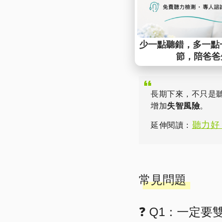
👂 5. 你經
這是所謂的「聽力認知
體認知與注意力的疲勞
長期下來，不只是
增加
失智風險
。
聽力好
延伸閱讀：
常見問題
❓ Q1：一定