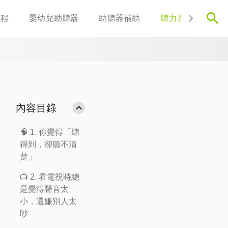
流程
嬰幼兒助聽器
助聽器補助
聽力百科
聯
內容目錄
🧠 1. 你覺得「聽
得到，卻聽不清
楚」
📺 2. 看電視時總
是覺得聲音太
小，還嫌別人太
吵