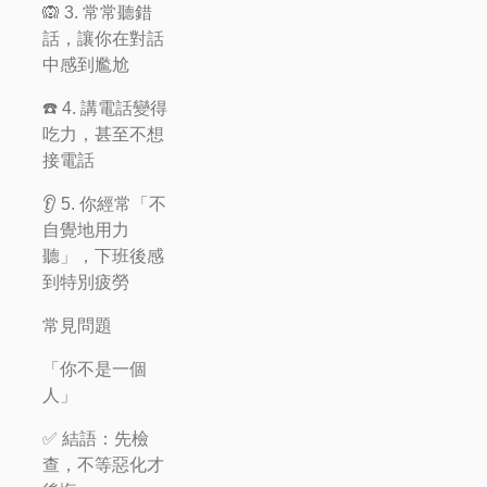
🙉 3. 常常聽錯
話，讓你在對話
中感到尷尬
☎️ 4. 講電話變得
吃力，甚至不想
接電話
👂 5. 你經常「不
自覺地用力
聽」，下班後感
到特別疲勞
常見問題
「你不是一個
人」
✅ 結語：先檢
查，不等惡化才